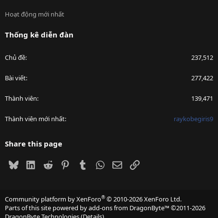
Hoạt động mới nhất
Thống kê diễn đàn
Chủ đề
237,512
Bài viết
277,422
Thành viên
139,471
Thành viên mới nhất
raykobegiris9
Share this page
Bluesky
LinkedIn
Reddit
Pinterest
Tumblr
WhatsApp
Email
Link
®
Community platform by XenForo
© 2010-2026 XenForo Ltd.
Parts of this site powered by
add-ons from DragonByte™
©2011-2026
DragonByte Technologies
(
Details
)