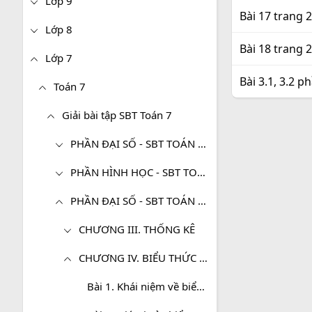
Lớp 9
Bài 17 trang 
Lớp 8
Bài 18 trang 
Lớp 7
Bài 3.1, 3.2 p
Toán 7
Giải bài tập SBT Toán 7
PHẦN ĐẠI SỐ - SBT TOÁN 7 TẬP 1
PHẦN HÌNH HỌC - SBT TOÁN 7 TẬP 1
PHẦN ĐẠI SỐ - SBT TOÁN 7 TẬP 2
CHƯƠNG III. THỐNG KÊ
CHƯƠNG IV. BIỂU THỨC ĐẠI SỐ
Bài 1. Khái niệm về biểu thức đại số