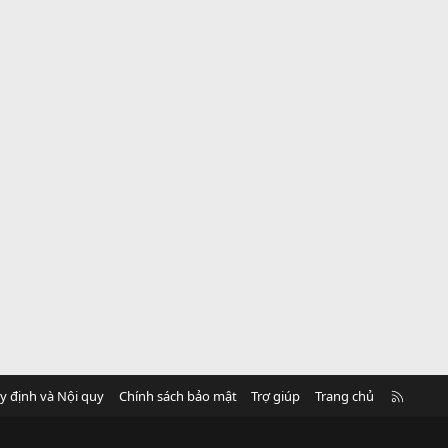
R
y định và Nội quy
Chính sách bảo mật
Trợ giúp
Trang chủ
S
S