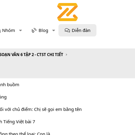
Nhóm
Blog
Diễn đàn
SOẠN VĂN 6 TẬP 2 - CTST CHI TIẾT
ánh buồm
óng
nối với chủ điểm: Chị sẽ gọi em bằng tên
 Tiếng Việt bài 7
ộng theo thể loại: Con là…