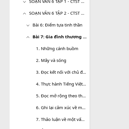
SOẠN VĂN 6 TẬP 1 - CTST CHI TIẾT
SOẠN VĂN 6 TẬP 2 - CTST CHI TIẾT
Bài 6: Điểm tựa tinh thần
Bài 7: Gia đình thương yêu
1. Những cánh buồm
2. Mây và sóng
3. Đọc kết nối với chủ điểm: Chị sẽ gọi em bằng tên
4. Thực hành Tiếng Việt bài 7
5. Đọc mở rộng theo thể loại: Con là…
6. Ghi lại cảm xúc về một bài thơ
7. Thảo luận về một vấn đề có giải pháp thống nhất