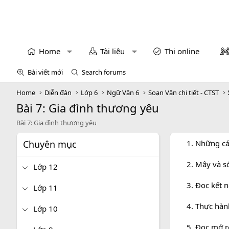
Home
Tài liệu
Thi online
Bài viết mới
Search forums
Home
Diễn đàn
Lớp 6
Ngữ Văn 6
Soạn Văn chi tiết - CTST
Bài 7: Gia đình thương yêu
Bài 7: Gia đình thương yêu
Chuyên mục
1. Những c
2. Mây và s
Lớp 12
3. Đọc kết 
Lớp 11
4. Thực hành
Lớp 10
5. Đọc mở r