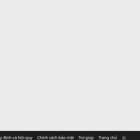
R
y định và Nội quy
Chính sách bảo mật
Trợ giúp
Trang chủ