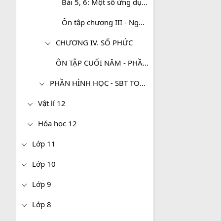
Bài 5, 6: Một số ứng dụng hình học của tích phân
Ôn tập chương III - Nguyên hàm, tích phân và ứng dụng
CHƯƠNG IV. SỐ PHỨC
ÔN TẬP CUỐI NĂM - PHẦN GIẢI TÍCH
PHẦN HÌNH HỌC - SBT TOÁN 12 (NÂNG CAO)
Vật lí 12
Hóa học 12
Lớp 11
Lớp 10
Lớp 9
Lớp 8