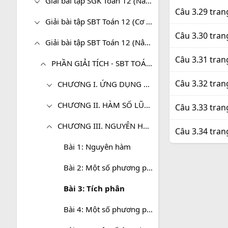
Giải bài tập SGK Toán 12 (Nâng cao)
Câu 3.29 tran
Giải bài tập SBT Toán 12 (Cơ bản)
Câu 3.30 tran
Giải bài tập SBT Toán 12 (Nâng cao)
Câu 3.31 tran
PHẦN GIẢI TÍCH - SBT TOÁN 12 (NÂNG CAO)
Câu 3.32 tran
CHƯƠNG I. ỨNG DỤNG ĐẠO HÀM ĐỂ KHẢO SÁT VÀ VẼ ĐỒ THỊ HÀM SỐ
CHƯƠNG II. HÀM SỐ LŨY THỪA, HÀM SỐ MŨ VÀ HÀM SỐ LÔGARIT
Câu 3.33 tran
CHƯƠNG III. NGUYÊN HÀM, PHÂN TÍCH VÀ ỨNG DỤNG
Câu 3.34 tran
Bài 1: Nguyên hàm
Bài 2: Một số phương pháp tìm nguyên hàm
Bài 3: Tích phân
Bài 4: Một số phương pháp tính tích phân