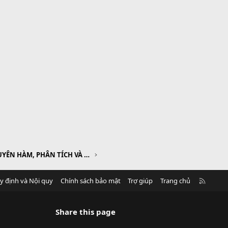
CHƯƠNG III. NGUYÊN HÀM, PHÂN TÍCH VÀ ỨNG DỤNG
R
y định và Nội quy
Chính sách bảo mật
Trợ giúp
Trang chủ
S
S
Share this page