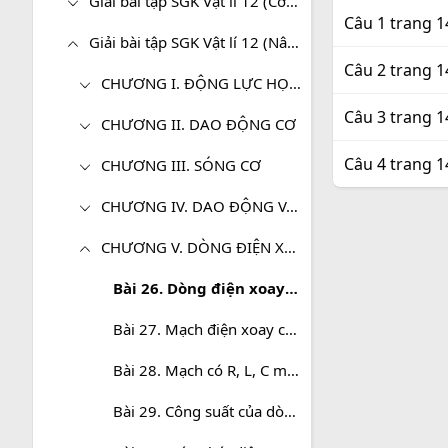
Giải bài tập SGK Vật lí 12 (Cơ bản)
Câu 1 trang 1
Giải bài tập SGK Vật lí 12 (Nâng cao)
Câu 2 trang 1
CHƯƠNG I. ĐỘNG LỰC HỌC VẬT RẮN
Câu 3 trang 1
CHƯƠNG II. DAO ĐỘNG CƠ
Câu 4 trang 1
CHƯƠNG III. SÓNG CƠ
CHƯƠNG IV. DAO ĐỘNG VÀ SÓNG ĐIỆN TỪ
CHƯƠNG V. DÒNG ĐIỆN XOAY CHIỀU
Bài 26. Dòng điện xoay chiều. Mạch điện xoay chiều chỉ có điện trở thuần
Bài 27. Mạch điện xoay chiều chỉ có tụ điện, cuộn cảm
Bài 28. Mạch có R, L, C mắc nối tiếp . Cộng hưởng điện
Bài 29. Công suất của dòng điện xoay chiều. Hệ số công suất