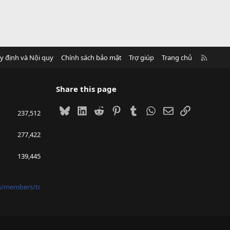
R
y định và Nội quy
Chính sách bảo mật
Trợ giúp
Trang chủ
S
S
Share this page
Bluesky
LinkedIn
Reddit
Pinterest
Tumblr
WhatsApp
Email
Link
237,512
277,422
139,445
vn/members/tr