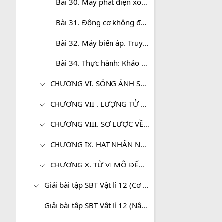
Bài 30. Máy phát điện xoay chiều
Bài 31. Động cơ không đồng bộ ba pha
Bài 32. Máy biến áp. Truyền tải điện năng
Bài 34. Thực hành: Khảo sát đoạn mạch điện xoay chiều có R, L, C mắc nối tiếp
CHƯƠNG VI. SÓNG ÁNH SÁNG
CHƯƠNG VII . LƯỢNG TỬ ÁNH SÁNG
CHƯƠNG VIII. SƠ LƯỢC VỀ THUYẾT TƯƠNG ĐỐI HẸP
CHƯƠNG IX. HẠT NHÂN NGUYÊN TỬ
CHƯƠNG X. TỪ VI MÔ ĐẾN VĨ MÔ
Giải bài tập SBT Vật lí 12 (Cơ bản)
Giải bài tập SBT Vật lí 12 (Nâng cao)