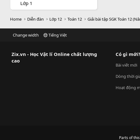
Lớp 1
Home
Diễn đàn
Lớp 12
Toán 12
Giải bài tập SGK Toán 12 (N
Change width
Tiếng Việt
Zix.vn - Học Vật lí Online chất lượng
Có gì mới
cao
Bài viết mới
Dòng thời gi
Hoạt động m
Parts of thi