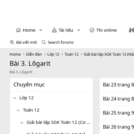
Home
Tài liệu
Thi online
Bài viết mới
Search forums
Home
Diễn đàn
Lớp 12
Toán 12
Giải bài tập SGK Toán 12 (N
Bài 3. Lôgarit
Bài 3. Lôgarit
Chuyên mục
Bài 23 trang 
Lớp 12
Bài 24 trang 
Toán 12
Bài 25 trang 
Giải bài tập SGK Toán 12 (Cơ bản)
Bài 26 trang 