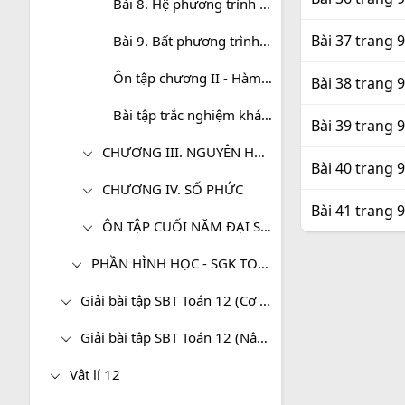
Bài 8. Hệ phương trình mũ và lôgarit
Bài 37 trang 
Bài 9. Bất phương trình mũ và lôgarit
Ôn tập chương II - Hàm số lũy thừa, hàm số mũ và hàm số lôgarit
Bài 38 trang 
Bài tập trắc nghiệm khách quan chương II - Hàm số lũy thừa, hàm số mũ và hàm số lôgarit - Toán 12 Nâ
Bài 39 trang 
CHƯƠNG III. NGUYÊN HÀM, TÍCH PHÂN VÀ ỨNG DỤNG
Bài 40 trang 
CHƯƠNG IV. SỐ PHỨC
Bài 41 trang 
ÔN TẬP CUỐI NĂM ĐẠI SỐ VÀ GIẢI TÍCH - TOÁN 12 NÂNG CAO
PHẦN HÌNH HỌC - SGK TOÁN 12 (NÂNG CAO)
Giải bài tập SBT Toán 12 (Cơ bản)
Giải bài tập SBT Toán 12 (Nâng cao)
Vật lí 12