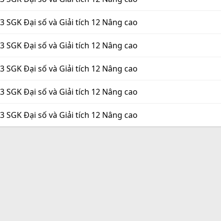
93 SGK Đại số và Giải tích 12 Nâng cao
93 SGK Đại số và Giải tích 12 Nâng cao
93 SGK Đại số và Giải tích 12 Nâng cao
93 SGK Đại số và Giải tích 12 Nâng cao
93 SGK Đại số và Giải tích 12 Nâng cao