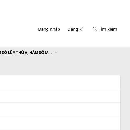
Đăng nhập
Đăng kí
Tìm kiếm
CHƯƠNG II. HÀM SỐ LŨY THỪA, HÀM SỐ MŨ VÀ HÀM SỐ LÔGARIT