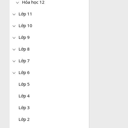
Hóa học 12
Lớp 11
Lớp 10
Lớp 9
Lớp 8
Lớp 7
Lớp 6
Lớp 5
Lớp 4
Lớp 3
Lớp 2