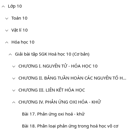
Lớp 10
Toán 10
Vật lí 10
Hóa học 10
Giải bài tập SGK Hoá học 10 (Cơ bản)
CHƯƠNG I. NGUYÊN TỬ - HÓA HỌC 10
CHƯƠNG II. BẢNG TUẦN HOÀN CÁC NGUYÊN TỐ HÓA HỌC VÀ ĐỊNH LUẬT TUẦN HOÀN - HÓA 10
CHƯƠNG III. LIÊN KẾT HÓA HỌC
CHƯƠNG IV. PHẢN ỨNG OXI HÓA - KHỬ
Bài 17. Phản ứng oxi hoá - khử
Bài 18. Phân loại phản ứng trong hoá học vô cơ