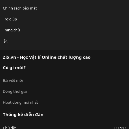
Chính sách bảo mật
Trợ giúp
Trang chủ
R
S
S
Zix.vn - Học Vật lí Online chất lượng cao
Có gì mới?
Bài viết mới
Dòng thời gian
Hoạt động mới nhất
Thống kê diễn đàn
Chủ đề
237,512