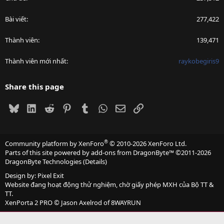
Bài viết
277,422
Thành viên
139,471
Thành viên mới nhất
raykobegiris9
Share this page
Bluesky
LinkedIn
Reddit
Pinterest
Tumblr
WhatsApp
Email
Link
®
Community platform by XenForo
© 2010-2026 XenForo Ltd.
Parts of this site powered by
add-ons from DragonByte™
©2011-2026
DragonByte Technologies
(
Details
)
Design by:
Pixel Exit
Website đang hoạt động thử nghiệm, chờ giấy phép MXH của Bộ TT &
TT.
XenPorta 2 PRO
© Jason Axelrod of
8WAYRUN