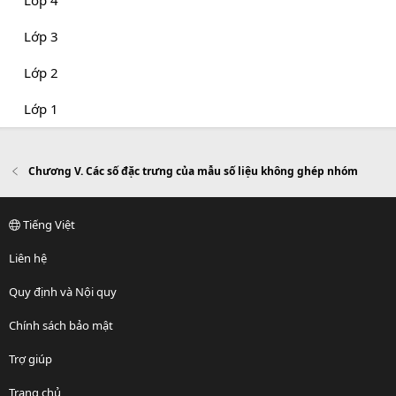
Lớp 4
Lớp 3
Lớp 2
Lớp 1
Chương V. Các số đặc trưng của mẫu số liệu không ghép nhóm
Tiếng Việt
Liên hệ
Quy định và Nội quy
Chính sách bảo mật
Trợ giúp
Trang chủ