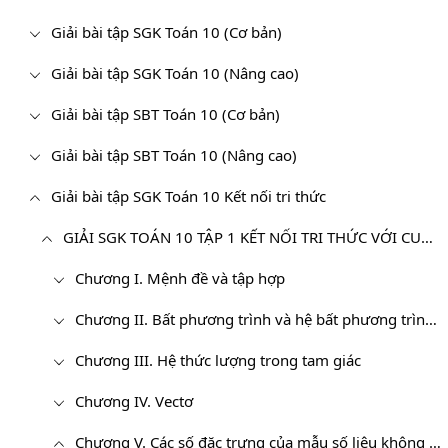
Giải bài tập SGK Toán 10 (Cơ bản)
Giải bài tập SGK Toán 10 (Nâng cao)
Giải bài tập SBT Toán 10 (Cơ bản)
Giải bài tập SBT Toán 10 (Nâng cao)
Giải bài tập SGK Toán 10 Kết nối tri thức
GIẢI SGK TOÁN 10 TẬP 1 KẾT NỐI TRI THỨC VỚI CUỘC SỐNG
Chương I. Mệnh đề và tập hợp
Chương II. Bất phương trình và hệ bất phương trình bậc nhất hai ẩn
Chương III. Hệ thức lượng trong tam giác
Chương IV. Vectơ
Chương V. Các số đặc trưng của mẫu số liệu không ghép nhóm