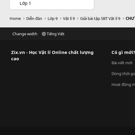
Lớp 1
Home
Diễn đàn
Lớp 9
Vật lí 9
Giải bài tập SBT Vật lí 9
CHƯ
Change width
Tiếng Việt
Zix.vn - Học Vật lí Online chất lượng
Có gì mới
cao
Bài viết mới
Dòng thời gi
Hoạt động m