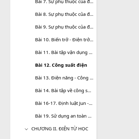
Bài 7. Sự phụ thuộc của điện trở vào chiều dài dây dẫn
Bài 8. Sự phụ thuộc của điện trở vào tiết diện dây dẫn
Bài 9. Sự phụ thuộc của điện trở vào vật liệu làm dây dẫn
Bài 10. Biến trở - Điện trở dùng trong kĩ thuật
Bài 11. Bài tập vận dụng định luật Ôm và công thức tính điện trở của dây dẫn
Bài 12. Công suất điện
Bài 13. Điện năng - Công của dòng điện
Bài 14. Bài tập về công suất điện và điện năng sử dụng
Bài 16-17. Định luật Jun - Len-xơ. Bài tập vận dụng định luật Jun - Len-xơ
Bài 19. Sử dụng an toàn và tiết kiệm điện
CHƯƠNG II. ĐIỆN TỪ HỌC