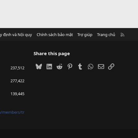
R
y định và Nội quy
Chính sách bảo mật
Trợ giúp
Trang chủ
S
S
Share this page
Bluesky
LinkedIn
Reddit
Pinterest
Tumblr
WhatsApp
Email
Link
237,512
277,422
139,445
vn/members/tr