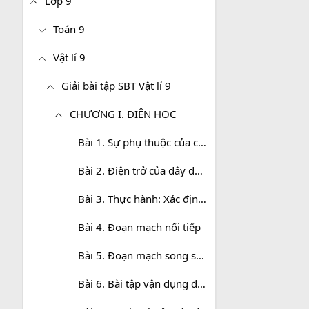
Lớp 9
Toán 9
Vật lí 9
Giải bài tập SBT Vật lí 9
CHƯƠNG I. ĐIỆN HỌC
Bài 1. Sự phụ thuộc của cường độ dòng điện vào hiệu điện thế giữa hai đầu dây dẫn
Bài 2. Điện trở của dây dẫn - Định luật Ôm
Bài 3. Thực hành: Xác định điện trở của một dây dẫn bằng ampe kế và vôn kế
Bài 4. Đoạn mạch nối tiếp
Bài 5. Đoạn mạch song song
Bài 6. Bài tập vận dụng định luật Ôm