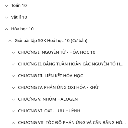
Toán 10
Vật lí 10
Hóa học 10
Giải bài tập SGK Hoá học 10 (Cơ bản)
CHƯƠNG I. NGUYÊN TỬ - HÓA HỌC 10
CHƯƠNG II. BẢNG TUẦN HOÀN CÁC NGUYÊN TỐ HÓA HỌC VÀ ĐỊNH LUẬT TUẦN HOÀN - HÓA 10
CHƯƠNG III. LIÊN KẾT HÓA HỌC
CHƯƠNG IV. PHẢN ỨNG OXI HÓA - KHỬ
CHƯƠNG V. NHÓM HALOGEN
CHƯƠNG VI. OXI - LƯU HUỲNH
CHƯƠNG VII. TỐC ĐỘ PHẢN ỨNG VÀ CÂN BẰNG HÓA HỌC - HÓA HỌC 10