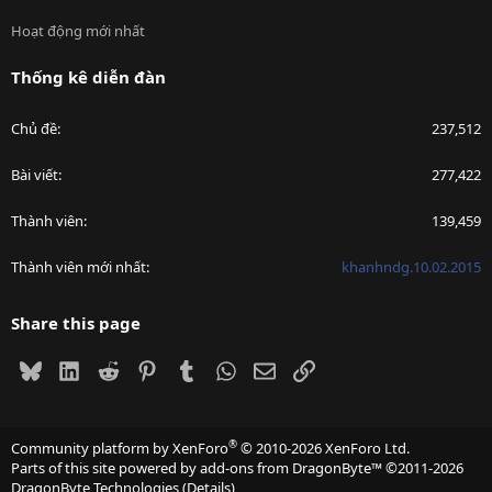
Hoạt động mới nhất
Thống kê diễn đàn
Chủ đề
237,512
Bài viết
277,422
Thành viên
139,459
Thành viên mới nhất
khanhndg.10.02.2015
Share this page
Bluesky
LinkedIn
Reddit
Pinterest
Tumblr
WhatsApp
Email
Link
®
Community platform by XenForo
© 2010-2026 XenForo Ltd.
Parts of this site powered by
add-ons from DragonByte™
©2011-2026
DragonByte Technologies
(
Details
)