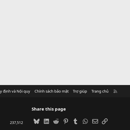
R
y định và Nội quy
Chính sách bảo mật
Trợ giúp
Trang chủ
S
S
Share this page
Bluesky
LinkedIn
Reddit
Pinterest
Tumblr
WhatsApp
Email
Link
237,512