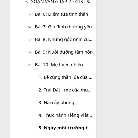
SOẠN VĂN 6 TẬP 2 - CTST SIÊU NGẮN
Bài 6: Điểm tựa tinh thần
Bài 7: Gia đình thương yêu
Bài 8: Những góc nhìn cuộc sống
Bài 9: Nuôi dưỡng tâm hồn
Bài 10: Mẹ thiên nhiên
1. Lễ cúng thần lúa của người Chơ-ro
2. Trái Đất - mẹ của muôn loài
3. Hai cây phong
4. Thực hành Tiếng Việt bài 10
5. Ngày môi trường thế giới và hành động của tuổi trẻ