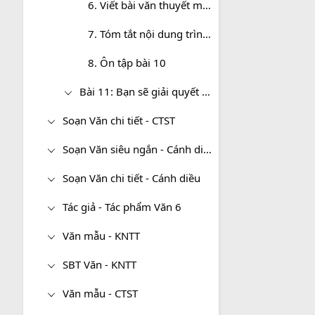
6. Viết bài văn thuyết minh lại một sự kiện
7. Tóm tắt nội dung trình bày của người khác
8. Ôn tập bài 10
Bài 11: Bạn sẽ giải quyết việc này như thế nào
Soạn Văn chi tiết - CTST
Soạn Văn siêu ngắn - Cánh diều
Soạn Văn chi tiết - Cánh diều
Tác giả - Tác phẩm Văn 6
Văn mẫu - KNTT
SBT Văn - KNTT
Văn mẫu - CTST