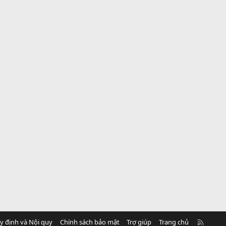
R
y định và Nội quy
Chính sách bảo mật
Trợ giúp
Trang chủ