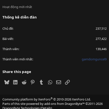
Hoạt động mới nhất
Thống kê diễn đàn
Chủ đề
237,512
Bài viết
277,422
Thành viên
139,446
Thành viên mới nhất
gamdomguncel9
Share this page
Bluesky
LinkedIn
Reddit
Pinterest
Tumblr
WhatsApp
Email
Link
®
Community platform by XenForo
© 2010-2026 XenForo Ltd.
Parts of this site powered by
add-ons from DragonByte™
©2011-2026
DragonByte Technologies
(
Details
)