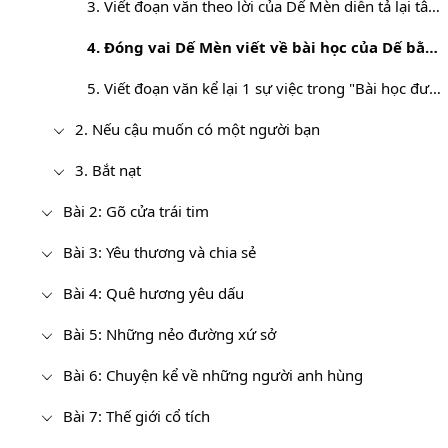
3. Viết đoạn văn theo lời của Dế Mèn diễn tả lại tâm trạng của Dế Mèn sau khi chôn cất Dế Choắt
4. Đóng vai Dế Mèn viết về bài học của Dế bằng đoạn văn dùng ít nhất 2 câu mở rộng thành phần...
5. Viết đoạn văn kể lại 1 sự việc trong "Bài học đường đời đầu tiên" bằng lời nhân vật tự chọn
2. Nếu cậu muốn có một người bạn
3. Bắt nạt
Bài 2: Gõ cửa trái tim
Bài 3: Yêu thương và chia sẻ
Bài 4: Quê hương yêu dấu
Bài 5: Những nẻo đường xứ sở
Bài 6: Chuyện kể về những người anh hùng
Bài 7: Thế giới cổ tích