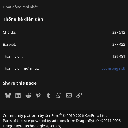
Hoạt động mới nhất
Thống kê diễn đàn
Chủ đề
237,512
Bài viết
277,422
Thành viên
139,481
Thành viên mới nhất
favorisengiris9
Share this page
Bluesky
LinkedIn
Reddit
Pinterest
Tumblr
WhatsApp
Email
Link
®
Community platform by XenForo
© 2010-2026 XenForo Ltd.
Parts of this site powered by
add-ons from DragonByte™
©2011-2026
DragonByte Technologies
(
Details
)