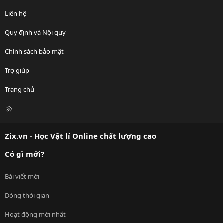
Liên hệ
Quy định và Nội quy
Chính sách bảo mật
Trợ giúp
Trang chủ
R
S
S
Zix.vn - Học Vật lí Online chất lượng cao
Có gì mới?
Bài viết mới
Dòng thời gian
Hoạt động mới nhất