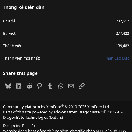
Thống kê diễn đàn
Chủ đề
237,512
Bài viết
277,422
Thành viên
139,482
Thành viên mới nhất
Phan Cao Đức
Share this page
Bluesky
LinkedIn
Reddit
Pinterest
Tumblr
WhatsApp
Email
Link
®
Community platform by XenForo
© 2010-2026 XenForo Ltd.
Parts of this site powered by
add-ons from DragonByte™
©2011-2026
DragonByte Technologies
(
Details
)
Design by:
Pixel Exit
Website đang hoạt động thử nghiệm, chờ giấy phép MXH của Bộ TT &