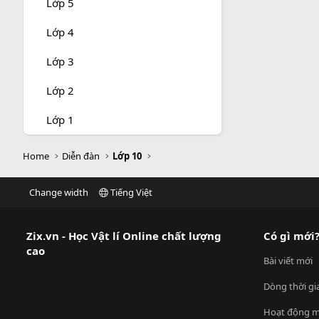
Lớp 5
Lớp 4
Lớp 3
Lớp 2
Lớp 1
Home
Diễn đàn
Lớp 10
Change width
Tiếng Việt
Zix.vn - Học Vật lí Online chất lượng
Có gì mới
cao
Bài viết mới
Dòng thời gi
Hoạt động m