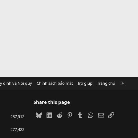
R
y định và Nội quy
Chính sách bảo mật
Trợ giúp
Trang chủ
S
S
Share this page
Bluesky
LinkedIn
Reddit
Pinterest
Tumblr
WhatsApp
Email
Link
237,512
277,422