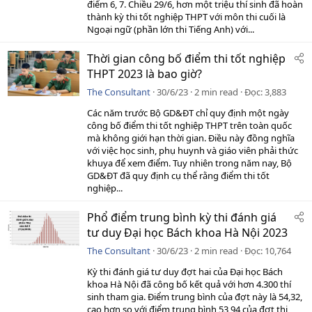
điểm 6, 7. Chiều 29/6, hơn một triệu thí sinh đã hoàn
thành kỳ thi tốt nghiệp THPT với môn thi cuối là
Ngoại ngữ (phần lớn thi Tiếng Anh) với...
Thời gian công bố điểm thi tốt nghiệp
THPT 2023 là bao giờ?
The Consultant
30/6/23
2 min read
Đọc
3,883
Các năm trước Bộ GD&ĐT chỉ quy định một ngày
công bố điểm thi tốt nghiệp THPT trên toàn quốc
mà không giới hạn thời gian. Điều này đồng nghĩa
với việc học sinh, phụ huynh và giáo viên phải thức
khuya để xem điểm. Tuy nhiên trong năm nay, Bộ
GD&ĐT đã quy định cụ thể rằng điểm thi tốt
nghiệp...
Phổ điểm trung bình kỳ thi đánh giá
tư duy Đại học Bách khoa Hà Nội 2023
The Consultant
30/6/23
2 min read
Đọc
10,764
Kỳ thi đánh giá tư duy đợt hai của Đại học Bách
khoa Hà Nội đã công bố kết quả với hơn 4.300 thí
sinh tham gia. Điểm trung bình của đợt này là 54,32,
cao hơn so với điểm trung bình 53,94 của đợt thi