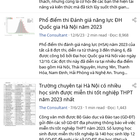
thách, nhưng cũng là cơ hội để các bạn thể hiện tài
năng và kiến thức mà đã tích lũy suốt thời gian...
Phổ điểm thi Đánh giá năng lực ĐH
Quốc gia Hà Nội năm 2023
The Consultant
12/6/23
2 min read
Đọc
8,968
Phổ điểm thi đánh giá năng lực (HSA) năm 2023 của
tất cả 8 đợt thi, diễn ra từ tháng 3 đến tháng 6, đã
được công bố bởi Đại học Quốc gia Hà Nội vào ngày
12/10. Các đợt thi này đã diễn ra tại nhiều địa điểm
bao gồm Hà Nội, Thái Nguyên, Hưng Yên, Thanh
Hóa, Nam Định, Hải Phòng và Nghệ An. Trung...
Trường chuyên tại Hà Nội có nhiều
học sinh được miễn thi tốt nghiệp THPT
năm 2023 nhất
The Consultant
7/6/23
1 min read
Đọc
1,443
Công văn mới được Bộ Giáo dục và Đào tạo (GD-ĐT)
gửi đến các sở GD-ĐT địa phương thông báo về việc
miễn thi tốt nghiệp THPT năm 2023. Số lượng học
sinh được miễn thi tốt nghiệp là 140 học sinh lớp 12
Bộ GD-ĐT đề nghị các sở GD-ĐT, Đại học (ĐH) và