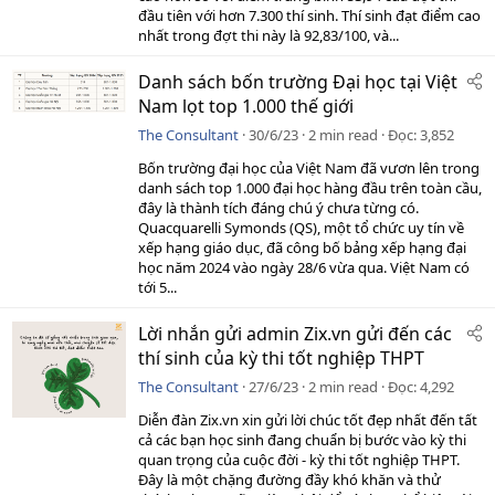
đầu tiên với hơn 7.300 thí sinh. Thí sinh đạt điểm cao
nhất trong đợt thi này là 92,83/100, và...
Danh sách bốn trường Đại học tại Việt
Nam lọt top 1.000 thế giới
The Consultant
30/6/23
2 min read
Đọc
3,852
Bốn trường đại học của Việt Nam đã vươn lên trong
danh sách top 1.000 đại học hàng đầu trên toàn cầu,
đây là thành tích đáng chú ý chưa từng có.
Quacquarelli Symonds (QS), một tổ chức uy tín về
xếp hạng giáo dục, đã công bố bảng xếp hạng đại
học năm 2024 vào ngày 28/6 vừa qua. Việt Nam có
tới 5...
Lời nhắn gửi admin Zix.vn gửi đến các
thí sinh của kỳ thi tốt nghiệp THPT
The Consultant
27/6/23
2 min read
Đọc
4,292
Diễn đàn Zix.vn xin gửi lời chúc tốt đẹp nhất đến tất
cả các bạn học sinh đang chuẩn bị bước vào kỳ thi
quan trọng của cuộc đời - kỳ thi tốt nghiệp THPT.
Đây là một chặng đường đầy khó khăn và thử