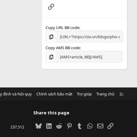
Link
Copy URL BB code
Copy AMS BB code
R
y định và Nội quy
Chính sách bảo mật
Trợ giúp
Trang chủ
S
S
Share this page
Bluesky
LinkedIn
Reddit
Pinterest
Tumblr
WhatsApp
Email
Link
237,512