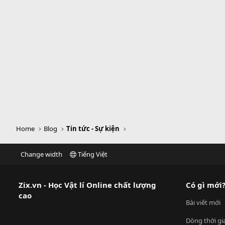
Home
Blog
Tin tức - Sự kiện
Change width
Tiếng Việt
Zix.vn - Học Vật lí Online chất lượng
Có gì mới
cao
Bài viết mới
Dòng thời gi