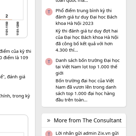
toàn quốc mà...
Phổ điểm trung bình kỳ thi
T
đánh giá tư duy Đại học Bách
khoa Hà Nội 2023
Kỳ thi đánh giá tư duy đợt hai
của Đại học Bách khoa Hà Nội
đã công bố kết quả với hơn
4.300 thí...
điểm của kỳ thi
00 điểm là 109
Danh sách bốn trường Đại học
T
tại Việt Nam lọt top 1.000 thế
giới
ể", đánh giá
Bốn trường đại học của Việt
Nam đã vươn lên trong danh
sách top 1.000 đại học hàng
Chính, trong kỳ
đầu trên toàn...
More from The Consultant
Lời nhắn gửi admin Zix.vn gửi
T