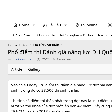
Home
Tài liệu
Thi online
Tin tức - Sự kiện
Bí kíp học thi
Hướng nghiệp - Du học
Trắc nghi
Home
Blog
Tin tức - Sự kiện
Phổ điểm thi Đánh giá năng lực ĐH Qu
T
P
A
The Consultant
7/6/23
1 min read
á
u
r
c
b
t
Article
Gallery
g
l
i
i
i
c
ả
s
l
Vào chiều ngày 5/6 điểm thi đánh giá năng lực đợt hai n
h
e
sinh, trong đó có 28.500 thí sinh thi lại.
d
r
a
e
t
a
Thí sinh có điểm thi thấp nhất trong đợt này là 190 điểm. 
e
d
vượt xa thủ khoa của đợt một lên đến 42 điểm. Đây cũng là
t
TP.HCM từ năm 2018 cho đến nay.