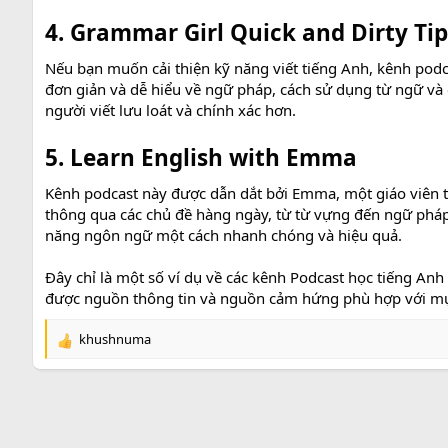
4. Grammar Girl Quick and Dirty Tip
Nếu bạn muốn cải thiện kỹ năng viết tiếng Anh, kênh podca
đơn giản và dễ hiểu về ngữ pháp, cách sử dụng từ ngữ và 
người viết lưu loát và chính xác hơn.
5. Learn English with Emma
Kênh podcast này được dẫn dắt bởi Emma, một giáo viên ti
thông qua các chủ đề hàng ngày, từ từ vựng đến ngữ pháp
năng ngôn ngữ một cách nhanh chóng và hiệu quả.
Đây chỉ là một số ví dụ về các kênh Podcast học tiếng An
được nguồn thông tin và nguồn cảm hứng phù hợp với mục
khushnuma
R
e
a
c
t
i