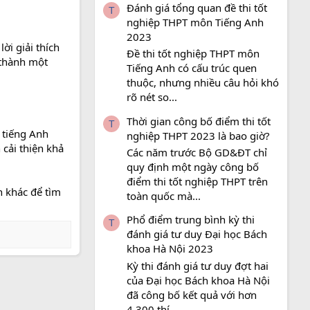
Đánh giá tổng quan đề thi tốt
T
nghiệp THPT môn Tiếng Anh
2023
ời giải thích
Đề thi tốt nghiệp THPT môn
 thành một
Tiếng Anh có cấu trúc quen
thuộc, nhưng nhiều câu hỏi khó
rõ nét so...
Thời gian công bố điểm thi tốt
T
 tiếng Anh
nghiệp THPT 2023 là bao giờ?
cải thiện khả
Các năm trước Bộ GD&ĐT chỉ
quy định một ngày công bố
điểm thi tốt nghiệp THPT trên
h khác để tìm
toàn quốc mà...
Phổ điểm trung bình kỳ thi
T
đánh giá tư duy Đại học Bách
khoa Hà Nội 2023
Kỳ thi đánh giá tư duy đợt hai
của Đại học Bách khoa Hà Nội
đã công bố kết quả với hơn
4.300 thí...