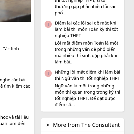
thi tốt nghiệp THPT, sĩ tử
thường gặp phải nhiều lỗi sai
phổ...
Điểm lại các lỗi sai dễ mắc khi
T
làm bài thi môn Toán kỳ thi tốt
nghiệp THPT
Lỗi mất điểm môn Toán là một
 Các tình
trong những vấn đề phổ biến
mà nhiều thí sinh gặp phải khi
làm bài...
Những lỗi mất điểm khi làm bài
T
thi Ngữ văn thi tốt nghiệp THPT
nghe các bài
Ngữ văn là một trong những
hể tìm kiếm các
môn thi quan trọng trong kỳ thi
tốt nghiệp THPT. Để đạt được
điểm số...
ọc và tài liệu
quan tâm đến
More from The Consultant