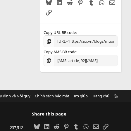
Bluesky
LinkedIn
Reddit
Pinterest
Tumblr
WhatsApp
Email
Link
Copy URL BB code
Copy AMS BB code
R
y định và Nội quy
Chính sách bảo mật
Trợ giúp
Trang chủ
S
S
Share this page
Bluesky
LinkedIn
Reddit
Pinterest
Tumblr
WhatsApp
Email
Link
237,512