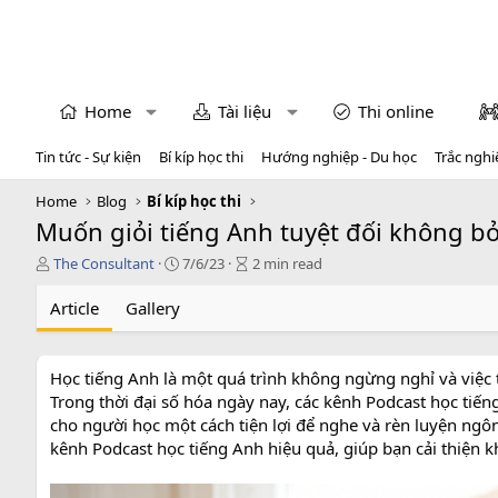
Home
Tài liệu
Thi online
Tin tức - Sự kiện
Bí kíp học thi
Hướng nghiệp - Du học
Trắc nghi
Home
Blog
Bí kíp học thi
Muốn giỏi tiếng Anh tuyệt đối không b
T
P
A
The Consultant
7/6/23
2 min read
á
u
r
c
b
t
Article
Gallery
g
l
i
i
i
c
ả
s
l
Học tiếng Anh là một quá trình không ngừng nghỉ và việc 
h
e
Trong thời đại số hóa ngày nay, các kênh Podcast học tiế
d
r
a
e
cho người học một cách tiện lợi để nghe và rèn luyện ngôn 
t
a
kênh Podcast học tiếng Anh hiệu quả, giúp bạn cải thiện k
e
d
t