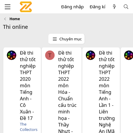
Đăng nhập
Đăng kí
Home
Thi online
Chuyên mục
Đề thi
Đề thi
Đề thi
T
thử tốt
thử tốt
thử tốt
nghiệp
nghiệp
nghiệp
THPT
THPT
THPT
2020
2022
2022
môn
môn
môn
Tiếng
Hóa -
Tiếng
Anh -
Chuẩn
Anh -
Cô
cấu trúc
Lần 1 -
Xuân -
minh
Liên
Đề 17
họa -
trường
The
Thầy
Nghệ
Collectors
Nhựt -
An (Mã