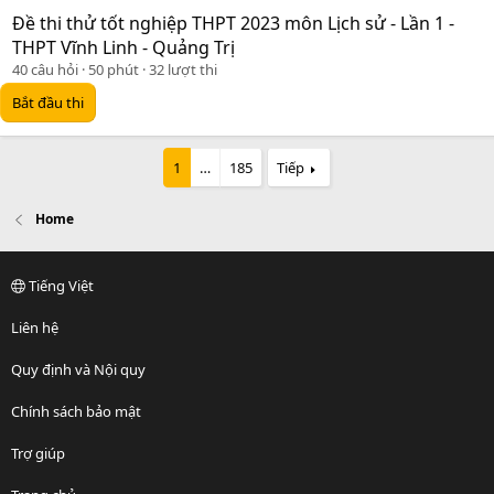
Đề thi thử tốt nghiệp THPT 2023 môn Lịch sử - Lần 1 -
THPT Vĩnh Linh - Quảng Trị
40 câu hỏi
50 phút
32 lượt thi
Bắt đầu thi
1
…
185
Tiếp
Home
Tiếng Việt
Liên hệ
Quy định và Nội quy
Chính sách bảo mật
Trợ giúp