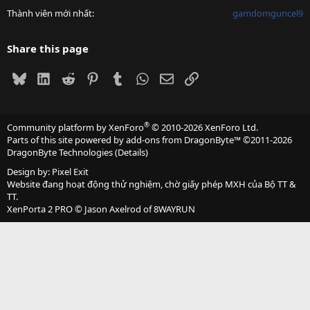
Thành viên mới nhất
gamdomguncel9
Share this page
Bluesky
LinkedIn
Reddit
Pinterest
Tumblr
WhatsApp
Email
Link
®
Community platform by XenForo
© 2010-2026 XenForo Ltd.
Parts of this site powered by
add-ons from DragonByte™
©2011-2026
DragonByte Technologies
(
Details
)
Design by:
Pixel Exit
Website đang hoạt động thử nghiệm, chờ giấy phép MXH của Bộ TT &
TT.
XenPorta 2 PRO
© Jason Axelrod of
8WAYRUN