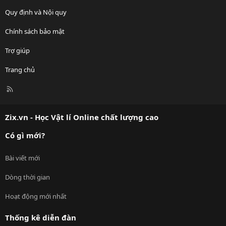
Quy định và Nội quy
Chính sách bảo mật
Trợ giúp
Trang chủ
R
S
S
Zix.vn - Học Vật lí Online chất lượng cao
Có gì mới?
Bài viết mới
Dòng thời gian
Hoạt động mới nhất
Thống kê diễn đàn