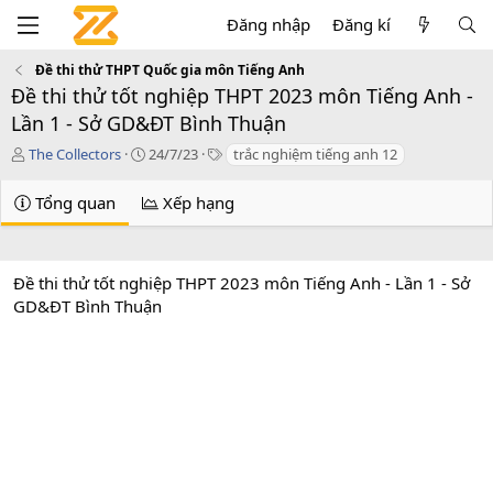
Đăng nhập
Đăng kí
Đề thi thử THPT Quốc gia môn Tiếng Anh
Đề thi thử tốt nghiệp THPT 2023 môn Tiếng Anh -
Lần 1 - Sở GD&ĐT Bình Thuận
T
C
T
The Collectors
24/7/23
trắc nghiệm tiếng anh 12
á
r
a
c
e
g
Tổng quan
Xếp hạng
g
a
s
i
t
ả
i
o
Đề thi thử tốt nghiệp THPT 2023 môn Tiếng Anh - Lần 1 - Sở
n
GD&ĐT Bình Thuận
d
a
t
e