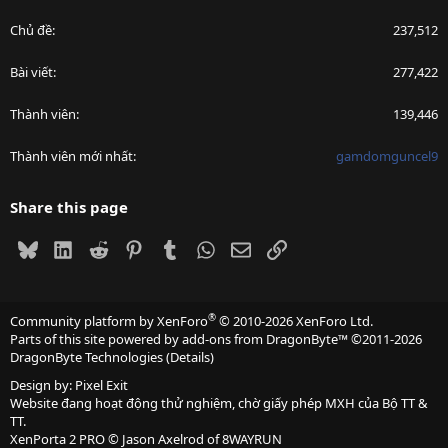
Chủ đề
237,512
Bài viết
277,422
Thành viên
139,446
Thành viên mới nhất
gamdomguncel9
Share this page
Bluesky
LinkedIn
Reddit
Pinterest
Tumblr
WhatsApp
Email
Link
®
Community platform by XenForo
© 2010-2026 XenForo Ltd.
Parts of this site powered by
add-ons from DragonByte™
©2011-2026
DragonByte Technologies
(
Details
)
Design by:
Pixel Exit
Website đang hoạt động thử nghiệm, chờ giấy phép MXH của Bộ TT &
TT.
XenPorta 2 PRO
© Jason Axelrod of
8WAYRUN