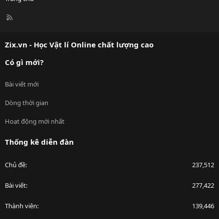
R
S
S
Zix.vn - Học Vật lí Online chất lượng cao
Có gì mới?
Bài viết mới
Dòng thời gian
Hoạt động mới nhất
Thống kê diễn đàn
Chủ đề
237,512
Bài viết
277,422
Thành viên
139,446