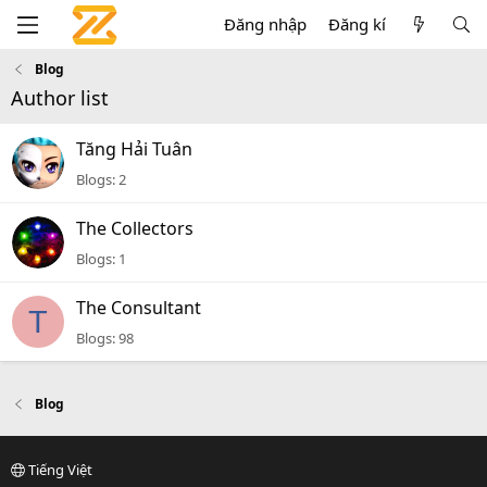
Đăng nhập
Đăng kí
Blog
Author list
Tăng Hải Tuân
Blogs
2
The Collectors
Blogs
1
The Consultant
T
Blogs
98
Blog
Tiếng Việt