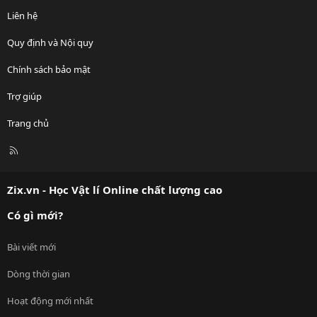
Liên hệ
Quy định và Nội quy
Chính sách bảo mật
Trợ giúp
Trang chủ
R
S
S
Zix.vn - Học Vật lí Online chất lượng cao
Có gì mới?
Bài viết mới
Dòng thời gian
Hoạt động mới nhất