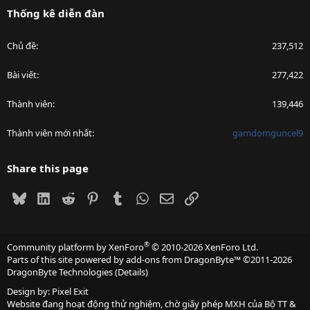
Thống kê diễn đàn
Chủ đề
237,512
Bài viết
277,422
Thành viên
139,446
Thành viên mới nhất
gamdomguncel9
Share this page
Bluesky
LinkedIn
Reddit
Pinterest
Tumblr
WhatsApp
Email
Link
®
Community platform by XenForo
© 2010-2026 XenForo Ltd.
Parts of this site powered by
add-ons from DragonByte™
©2011-2026
DragonByte Technologies
(
Details
)
Design by:
Pixel Exit
Website đang hoạt động thử nghiệm, chờ giấy phép MXH của Bộ TT &