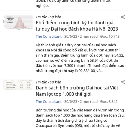
GD&ĐT đã quy định cụ thể rằng điểm thi tốt
nghiệp...
Tin tức - Sự kiện
Phổ điểm trung bình kỳ thi đánh giá
tư duy Đại học Bách khoa Hà Nội 2023
The Consultant
30/6/23
2 min read
Đọc
10,748
Kỳ thi đánh giá tư duy đợt hai của Đại học Bách
khoa Hà Nội đã công bố kết quả với hơn 4.300 thí
sinh tham gia. Điểm trung bình của đợt này là 54,32,
cao hơn so với điểm trung bình 53,94 của đợt thi
đầu tiên với hơn 7.300 thí sinh. Thí sinh đạt điểm cao
nhất trong đợt thi này là 92,83/100, và...
Tin tức - Sự kiện
Danh sách bốn trường Đại học tại Việt
Nam lọt top 1.000 thế giới
The Consultant
30/6/23
2 min read
Đọc
3,842
Bốn trường đại học của Việt Nam đã vươn lên trong
danh sách top 1.000 đại học hàng đầu trên toàn cầu,
đây là thành tích đáng chú ý chưa từng có.
Quacquarelli Symonds (QS), một tổ chức uy tín về