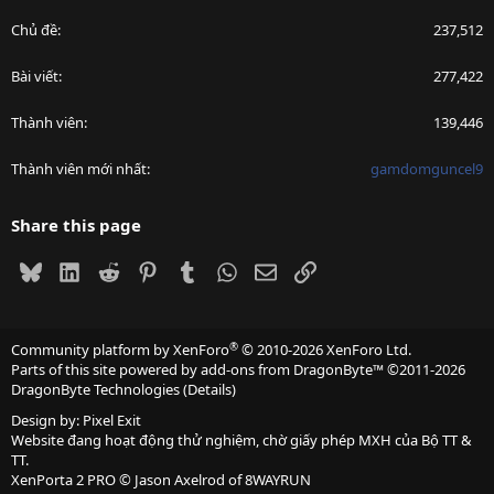
Chủ đề
237,512
Bài viết
277,422
Thành viên
139,446
Thành viên mới nhất
gamdomguncel9
Share this page
Bluesky
LinkedIn
Reddit
Pinterest
Tumblr
WhatsApp
Email
Link
®
Community platform by XenForo
© 2010-2026 XenForo Ltd.
Parts of this site powered by
add-ons from DragonByte™
©2011-2026
DragonByte Technologies
(
Details
)
Design by:
Pixel Exit
Website đang hoạt động thử nghiệm, chờ giấy phép MXH của Bộ TT &
TT.
XenPorta 2 PRO
© Jason Axelrod of
8WAYRUN