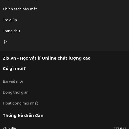
Chính sách bảo mật
Trợ giúp
Trang chủ
R
S
S
Zix.vn - Học Vật lí Online chất lượng cao
Có gì mới?
Bài viết mới
Dòng thời gian
Hoạt động mới nhất
Thống kê diễn đàn
Chủ đề
237,512