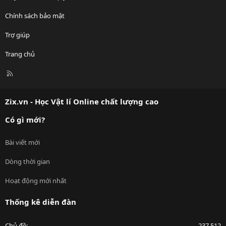
Chính sách bảo mật
Trợ giúp
Trang chủ
R
S
S
Zix.vn - Học Vật lí Online chất lượng cao
Có gì mới?
Bài viết mới
Dòng thời gian
Hoạt động mới nhất
Thống kê diễn đàn
Chủ đề
237,512