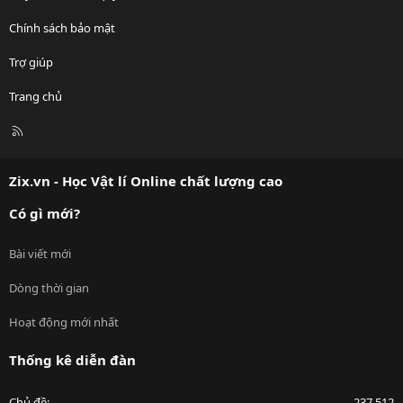
Chính sách bảo mật
Trợ giúp
Trang chủ
R
S
S
Zix.vn - Học Vật lí Online chất lượng cao
Có gì mới?
Bài viết mới
Dòng thời gian
Hoạt động mới nhất
Thống kê diễn đàn
Chủ đề
237,512