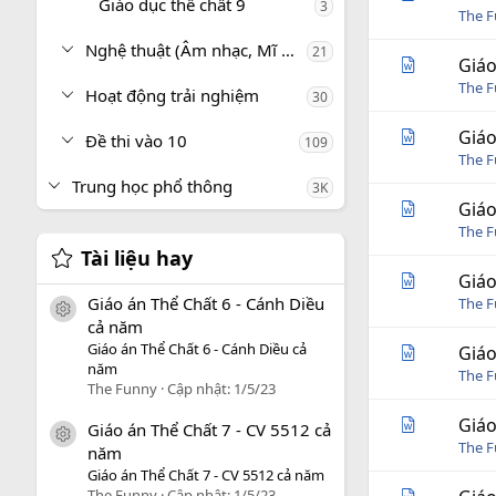
Giáo dục thể chất 9
3
The 
Nghệ thuật (Âm nhạc, Mĩ thuật)
21
Giáo
The 
Hoạt động trải nghiệm
30
Giáo
Đề thi vào 10
109
The 
Trung học phổ thông
3K
Giáo
The 
Tài liệu hay
Giáo
Giáo án Thể Chất 6 - Cánh Diều
The 
icon tài liệu
cả năm
Giáo án Thể Chất 6 - Cánh Diều cả
Giáo
năm
The 
The Funny
Cập nhật:
1/5/23
Giáo
Giáo án Thể Chất 7 - CV 5512 cả
icon tài liệu
The 
năm
Giáo án Thể Chất 7 - CV 5512 cả năm
The Funny
Cập nhật:
1/5/23