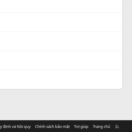
R
y định và Nội quy
Chính sách bảo mật
Trợ giúp
Trang chủ
S