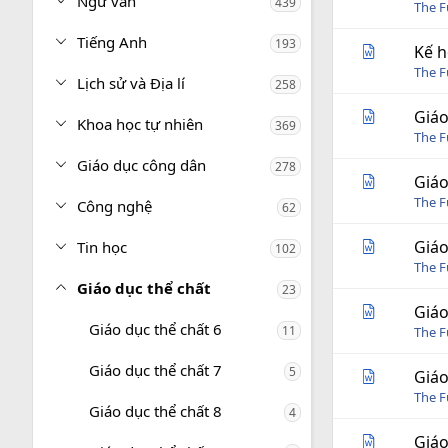
Ngữ văn
439
The 
Tiếng Anh
193
Kế h
The 
Lịch sử và Địa lí
258
Giáo
Khoa học tự nhiên
369
The 
Giáo dục công dân
278
Giáo
The 
Công nghệ
62
Giáo
Tin học
102
The 
Giáo dục thể chất
23
Giáo
Giáo dục thể chất 6
11
The 
Giáo dục thể chất 7
5
Giáo
The 
Giáo dục thể chất 8
4
Giáo