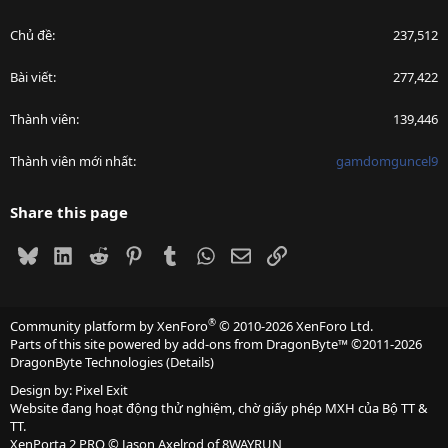
Chủ đề
237,512
Bài viết
277,422
Thành viên
139,446
Thành viên mới nhất
gamdomguncel9
Share this page
Bluesky
LinkedIn
Reddit
Pinterest
Tumblr
WhatsApp
Email
Link
®
Community platform by XenForo
© 2010-2026 XenForo Ltd.
Parts of this site powered by
add-ons from DragonByte™
©2011-2026
DragonByte Technologies
(
Details
)
Design by:
Pixel Exit
Website đang hoạt động thử nghiệm, chờ giấy phép MXH của Bộ TT &
TT.
XenPorta 2 PRO
© Jason Axelrod of
8WAYRUN