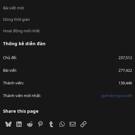
Bài viết mới
Dòng thời gian
Hoạt động mới nhất
Thống kê diễn đàn
Chủ đề
237,512
Bài viết
277,422
Thành viên
139,446
Thành viên mới nhất
gamdomguncel9
Share this page
Bluesky
LinkedIn
Reddit
Pinterest
Tumblr
WhatsApp
Email
Link