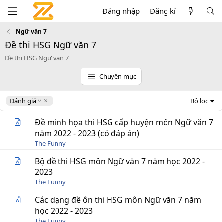
Đăng nhập
Đăng kí
Ngữ văn 7
Đề thi HSG Ngữ văn 7
Đề thi HSG Ngữ văn 7
Chuyên mục
D
Đánh giá
Bộ lọc
e
s
Đề minh họa thi HSG cấp huyện môn Ngữ văn 7
c
năm 2022 - 2023 (có đáp án)
e
The Funny
n
d
Bộ đề thi HSG môn Ngữ văn 7 năm học 2022 -
i
2023
n
g
The Funny
Các dạng đề ôn thi HSG môn Ngữ văn 7 năm
học 2022 - 2023
The Funny