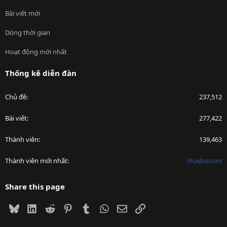
Bài viết mới
Dòng thời gian
Hoạt động mới nhất
Thống kê diễn đàn
Chủ đề
237,512
Bài viết
277,422
Thành viên
139,463
Thành viên mới nhất
thaijbocom
Share this page
Bluesky
LinkedIn
Reddit
Pinterest
Tumblr
WhatsApp
Email
Link