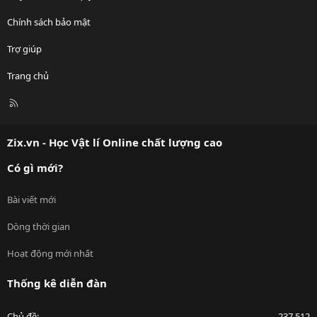
Chính sách bảo mật
Trợ giúp
Trang chủ
R
S
S
Zix.vn - Học Vật lí Online chất lượng cao
Có gì mới?
Bài viết mới
Dòng thời gian
Hoạt động mới nhất
Thống kê diễn đàn
Chủ đề
237,512