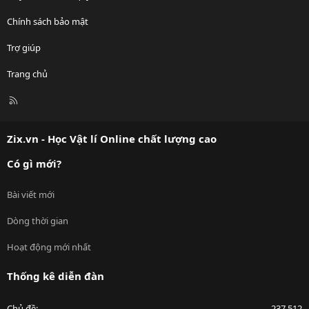
Chính sách bảo mật
Trợ giúp
Trang chủ
R
S
S
Zix.vn - Học Vật lí Online chất lượng cao
Có gì mới?
Bài viết mới
Dòng thời gian
Hoạt động mới nhất
Thống kê diễn đàn
Chủ đề
237,512