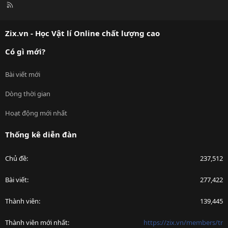
R
S
S
Zix.vn - Học Vật lí Online chất lượng cao
Có gì mới?
Bài viết mới
Dòng thời gian
Hoạt động mới nhất
Thống kê diễn đàn
Chủ đề
237,512
Bài viết
277,422
Thành viên
139,445
Thành viên mới nhất
https://zix.vn/members/tr