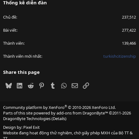
Thống kê diễn đàn
Chủ đề
237,512
Bài viết
277,422
Thành viên
139,466
Thành viên mới nhất
turkishcitizenship
Share this page
Bluesky
LinkedIn
Reddit
Pinterest
Tumblr
WhatsApp
Email
Link
®
Community platform by XenForo
© 2010-2026 XenForo Ltd.
Parts of this site powered by
add-ons from DragonByte™
©2011-2026
DragonByte Technologies
(
Details
)
Design by:
Pixel Exit
Website đang hoạt động thử nghiệm, chờ giấy phép MXH của Bộ TT &
TT.