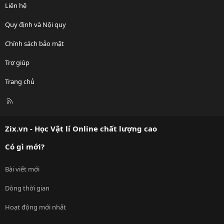
Liên hệ
Quy định và Nội quy
Chính sách bảo mật
Trợ giúp
Trang chủ
R
S
S
Zix.vn - Học Vật lí Online chất lượng cao
Có gì mới?
Bài viết mới
Dòng thời gian
Hoạt động mới nhất