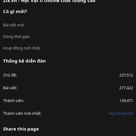
Zix.vn - Học Vật lí Online chất lượng cao
Có gì mới?
Bài viết mới
Dòng thời gian
Hoạt động mới nhất
Thống kê diễn đàn
Chủ đề
237,512
Bài viết
277,422
Thành viên
139,471
Thành viên mới nhất
raykobegiris9
Share this page