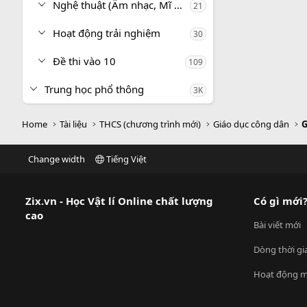
Nghệ thuật (Âm nhạc, Mĩ thuật)
21
Hoạt động trải nghiệm
30
Đề thi vào 10
109
Trung học phổ thông
3K
Home
Tài liệu
THCS (chương trình mới)
Giáo dục công dân
G
Change width
Tiếng Việt
Zix.vn - Học Vật lí Online chất lượng
Có gì mới
cao
Bài viết mới
Dòng thời gi
Hoạt động m