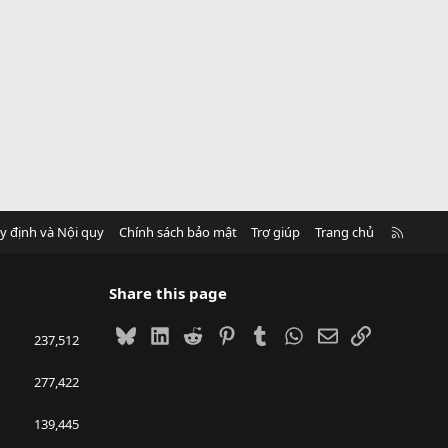
R
y định và Nội quy
Chính sách bảo mật
Trợ giúp
Trang chủ
S
S
Share this page
Bluesky
LinkedIn
Reddit
Pinterest
Tumblr
WhatsApp
Email
Link
237,512
277,422
139,445