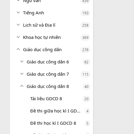
Ngữ văn
439
Tiếng Anh
193
Lịch sử và Địa lí
258
Khoa học tự nhiên
369
Giáo dục công dân
278
Giáo dục công dân 6
82
Giáo dục công dân 7
115
Giáo dục công dân 8
40
Tài liệu GDCD 8
20
Đề thi giữa học kì I GDCD 8
4
Đề thi học kì I GDCD 8
5