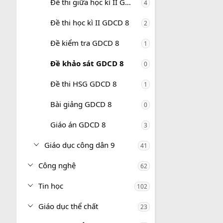
Đề thi giữa học kì II GDCD 8
4
Đề thi học kì II GDCD 8
2
Đề kiểm tra GDCD 8
1
Đề khảo sát GDCD 8
0
Đề thi HSG GDCD 8
1
Bài giảng GDCD 8
0
Giáo án GDCD 8
3
Giáo dục công dân 9
41
Công nghệ
62
Tin học
102
Giáo dục thể chất
23