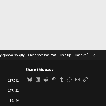
R
y định và Nội quy
Chính sách bảo mật
Trợ giúp
Trang chủ
S
S
Share this page
Bluesky
LinkedIn
Reddit
Pinterest
Tumblr
WhatsApp
Email
Link
237,512
277,422
139,446