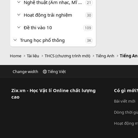
Nghệ thuật (Âm nhạc, Mĩ thuật)
21
Hoạt động trải nghiệm
30
Đề thi vào 10
109
Trung học phổ thông
3K
Home
Tài liệu
THCS (chương trình mới)
Tiếng Anh
Tiếng An
Change width
Tiếng Việt
Zix.vn - Học Vật lí Online chất lượng
Có gì mới
cao
Bài viết mới
Dòng thời gi
Hoạt động m