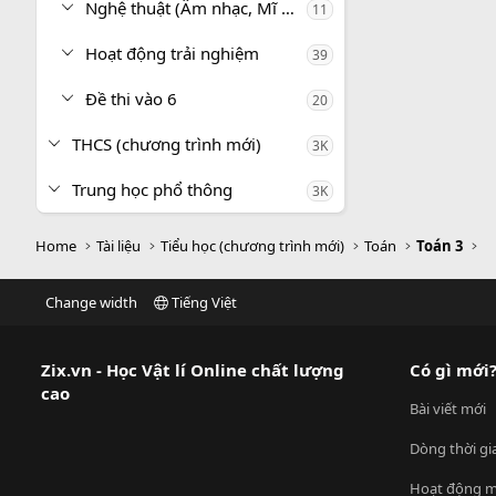
Nghệ thuật (Âm nhạc, Mĩ thuật)
11
Hoạt động trải nghiệm
39
Đề thi vào 6
20
THCS (chương trình mới)
3K
Trung học phổ thông
3K
Home
Tài liệu
Tiểu học (chương trình mới)
Toán
Toán 3
Change width
Tiếng Việt
Zix.vn - Học Vật lí Online chất lượng
Có gì mới
cao
Bài viết mới
Dòng thời gi
Hoạt động m