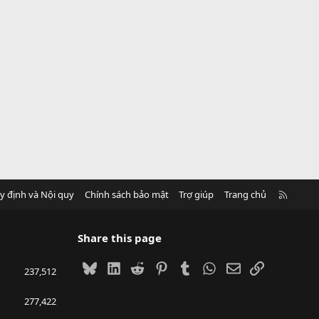
R
y định và Nội quy
Chính sách bảo mật
Trợ giúp
Trang chủ
S
S
Share this page
Bluesky
LinkedIn
Reddit
Pinterest
Tumblr
WhatsApp
Email
Link
237,512
277,422