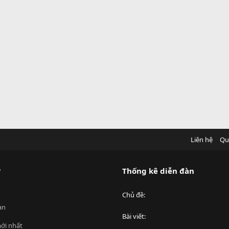
Liên hệ
Qu
?
Thống kê diễn đàn
Chủ đề
an
Bài viết
ới nhất