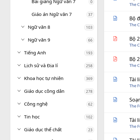
Bài giảng Ngữ văn 7
0
The C
Giáo án Ngữ văn 7
37
Bộ đ
The C
Ngữ văn 8
103
Bộ 2
Ngữ văn 9
66
The C
Tiếng Anh
193
Bộ 2
Lịch sử và Địa lí
The C
258
Khoa học tự nhiên
369
Tài 
The 
Giáo dục công dân
278
Soạn
Công nghệ
62
The 
Tin học
102
Tài 
The 
Giáo dục thể chất
23