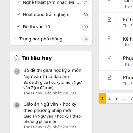
Tài 
Nghệ thuật (Âm nhạc, Mĩ thuật)
21
The 
Hoạt động trải nghiệm
30
Kế h
The 
Đề thi vào 10
109
Trung học phổ thông
Kế h
3K
The 
Tài liệu hay
Phục
The 
Bộ đề thi giữa học kỳ 2 môn
icon tài liệu
Ngữ văn 7 (có đáp án)
Phục
Bộ đề thi giữa học kỳ 2 môn Ngữ
The 
văn 7 (có đáp án)
The Funny
Cập nhật:
23/3/23
1
2
3
…
7
Giáo án Ngữ văn 7 học kỳ 1
icon tài liệu
theo phương pháp mới
Giáo án Ngữ văn 7 học kỳ 1 theo
phương pháp mới
The Funny
Cập nhật:
26/3/23