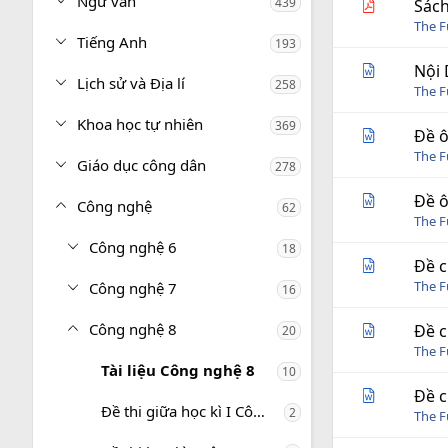
Ngữ văn
439
Sách
The 
Tiếng Anh
193
Nội 
Lịch sử và Địa lí
258
The 
Khoa học tự nhiên
369
Đề ô
The 
Giáo dục công dân
278
Đề ô
Công nghệ
62
The 
Công nghệ 6
18
Đề c
The 
Công nghệ 7
16
Công nghệ 8
Đề c
20
The 
Tài liệu Công nghệ 8
10
Đề c
Đề thi giữa học kì I Công nghệ 8
2
The 