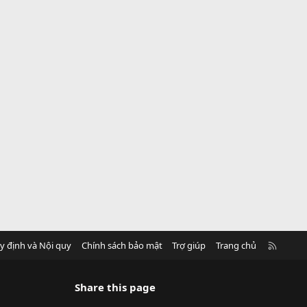
R
y định và Nội quy
Chính sách bảo mật
Trợ giúp
Trang chủ
S
S
Share this page