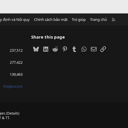
R
y định và Nội quy
Chính sách bảo mật
Trợ giúp
Trang chủ
S
S
Share this page
Bluesky
LinkedIn
Reddit
Pinterest
Tumblr
WhatsApp
Email
Link
237,512
277,422
139,463
thaijbocom
ies
(
Details
)
 & TT.