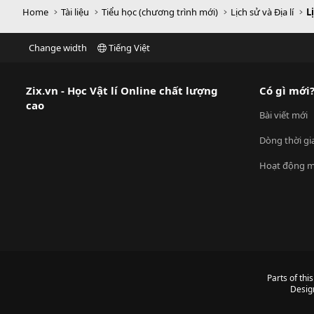
Home
Tài liệu
Tiểu học (chương trình mới)
Lịch sử và Địa lí
L
Change width
Tiếng Việt
Zix.vn - Học Vật lí Online chất lượng
Có gì mới
cao
Bài viết mới
Dòng thời gi
Hoạt động m
Parts of thi
Desig