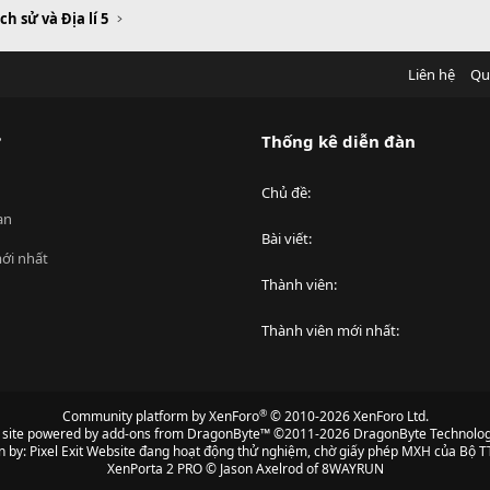
ịch sử và Địa lí 5
Liên hệ
Qu
?
Thống kê diễn đàn
Chủ đề
an
Bài viết
ới nhất
Thành viên
Thành viên mới nhất
®
Community platform by XenForo
© 2010-2026 XenForo Ltd.
s site powered by
add-ons from DragonByte™
©2011-2026
DragonByte Technolog
n by:
Pixel Exit
Website đang hoạt động thử nghiệm, chờ giấy phép MXH của Bộ TT
XenPorta 2 PRO
© Jason Axelrod of
8WAYRUN