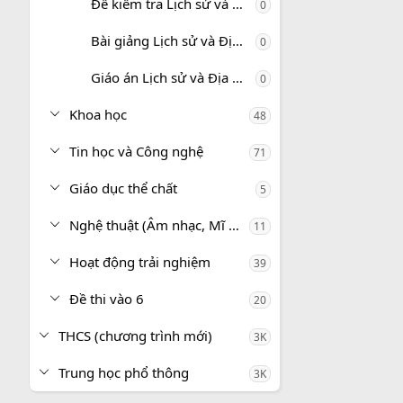
Đề kiểm tra Lịch sử và Địa lí 5
0
Bài giảng Lịch sử và Địa lí 5
0
Giáo án Lịch sử và Địa lí 5
0
Khoa học
48
Tin học và Công nghệ
71
Giáo dục thể chất
5
Nghệ thuật (Âm nhạc, Mĩ thuật)
11
Hoạt động trải nghiệm
39
Đề thi vào 6
20
THCS (chương trình mới)
3K
Trung học phổ thông
3K