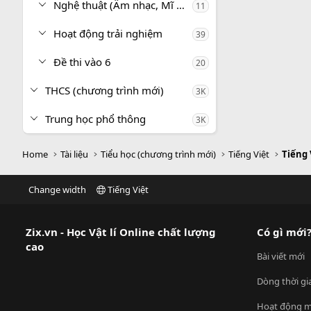
Nghệ thuật (Âm nhạc, Mĩ thuật)
11
Hoạt động trải nghiệm
39
Đề thi vào 6
20
THCS (chương trình mới)
3K
Trung học phổ thông
3K
Home
Tài liệu
Tiểu học (chương trình mới)
Tiếng Việt
Tiếng 
Change width
Tiếng Việt
Zix.vn - Học Vật lí Online chất lượng
Có gì mới
cao
Bài viết mới
Dòng thời gi
Hoạt động m