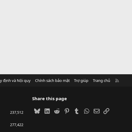
R
y định và Nội quy
Chính sách bảo mật
Trợ giúp
Trang chủ
S
S
Share this page
Bluesky
LinkedIn
Reddit
Pinterest
Tumblr
WhatsApp
Email
Link
237,512
277,422