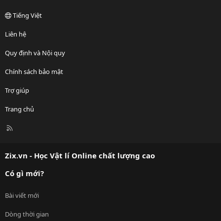
Tiếng Việt
Liên hệ
Quy định và Nội quy
Chính sách bảo mật
Trợ giúp
Trang chủ
R
S
S
Zix.vn - Học Vật lí Online chất lượng cao
Có gì mới?
Bài viết mới
Dòng thời gian