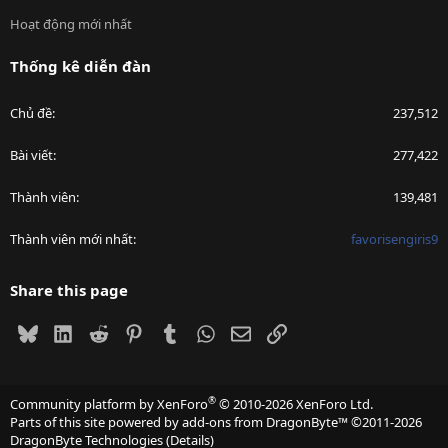
Hoạt động mới nhất
Thống kê diễn đàn
Chủ đề
237,512
Bài viết
277,422
Thành viên
139,481
Thành viên mới nhất
favorisengiris9
Share this page
Bluesky
LinkedIn
Reddit
Pinterest
Tumblr
WhatsApp
Email
Link
®
Community platform by XenForo
© 2010-2026 XenForo Ltd.
Parts of this site powered by
add-ons from DragonByte™
©2011-2026
DragonByte Technologies
(
Details
)