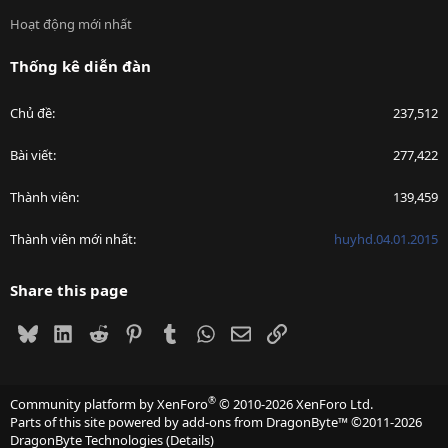
Hoạt động mới nhất
Thống kê diễn đàn
Chủ đề
237,512
Bài viết
277,422
Thành viên
139,459
Thành viên mới nhất
huyhd.04.01.2015
Share this page
Bluesky
LinkedIn
Reddit
Pinterest
Tumblr
WhatsApp
Email
Link
®
Community platform by XenForo
© 2010-2026 XenForo Ltd.
Parts of this site powered by
add-ons from DragonByte™
©2011-2026
DragonByte Technologies
(
Details
)