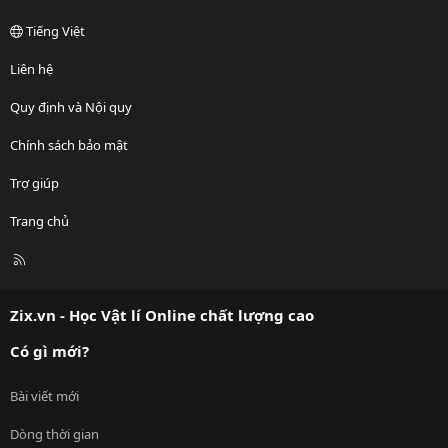
Tiếng Việt
Liên hệ
Quy định và Nội quy
Chính sách bảo mật
Trợ giúp
Trang chủ
R
S
S
Zix.vn - Học Vật lí Online chất lượng cao
Có gì mới?
Bài viết mới
Dòng thời gian