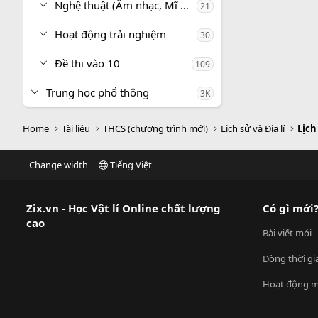
Nghệ thuật (Âm nhạc, Mĩ thuật)
21
Hoạt động trải nghiệm
30
Đề thi vào 10
109
Trung học phổ thông
3K
Home
Tài liệu
THCS (chương trình mới)
Lịch sử và Địa lí
Lịch
Change width
Tiếng Việt
Zix.vn - Học Vật lí Online chất lượng
Có gì mới
cao
Bài viết mới
Dòng thời gi
Hoạt động m