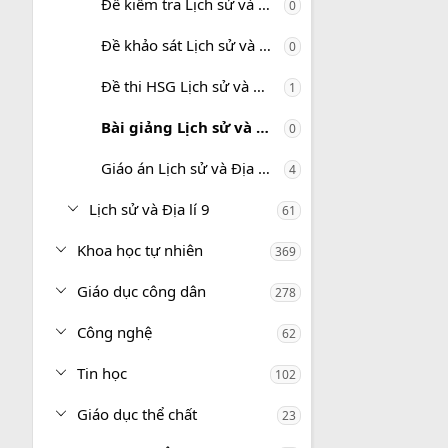
Đề kiểm tra Lịch sử và Địa lí 8
0
Đề khảo sát Lịch sử và Địa lí 8
0
Đề thi HSG Lịch sử và Địa lí 8
1
Bài giảng Lịch sử và Địa lí 8
0
Giáo án Lịch sử và Địa lí 8
4
Lịch sử và Địa lí 9
61
Khoa học tự nhiên
369
Giáo dục công dân
278
Công nghệ
62
Tin học
102
Giáo dục thể chất
23