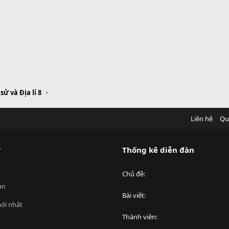
 sử và Địa lí 8
Liên hệ
Qu
?
Thống kê diễn đàn
Chủ đề
an
Bài viết
ới nhất
Thành viên