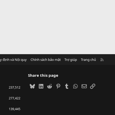
R
y định và Nội quy
Chính sách bảo mật
Trợ giúp
Trang chủ
S
S
Share this page
Bluesky
LinkedIn
Reddit
Pinterest
Tumblr
WhatsApp
Email
Link
237,512
277,422
139,445