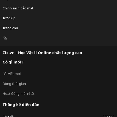
Chính sách bảo mật
Trợ giúp
Trang chủ
R
S
S
Zix.vn - Học Vật lí Online chất lượng cao
Có gì mới?
Bài viết mới
Dòng thời gian
Hoạt động mới nhất
Thống kê diễn đàn
Chủ đề
237,512