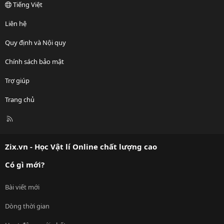
Tiếng Việt
Liên hệ
Quy định và Nội quy
Chính sách bảo mật
Trợ giúp
Trang chủ
R
S
S
Zix.vn - Học Vật lí Online chất lượng cao
Có gì mới?
Bài viết mới
Dòng thời gian