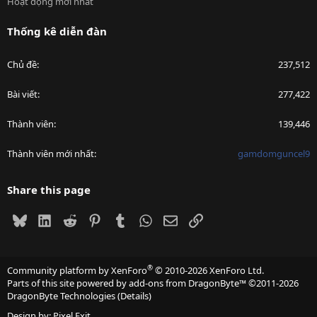
Hoạt động mới nhất
Thống kê diễn đàn
Chủ đề
237,512
Bài viết
277,422
Thành viên
139,446
Thành viên mới nhất
gamdomguncel9
Share this page
Bluesky
LinkedIn
Reddit
Pinterest
Tumblr
WhatsApp
Email
Link
®
Community platform by XenForo
© 2010-2026 XenForo Ltd.
Parts of this site powered by
add-ons from DragonByte™
©2011-2026
DragonByte Technologies
(
Details
)
Design by:
Pixel Exit